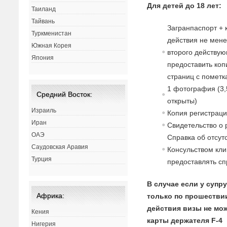
Для детей до 18 лет:
Таиланд
Тайвань
Загранпаспорт + 
Туркменистан
действия не мене
Южная Корея
второго действу
Япония
предоставить коп
страниц с пометк
1 фотография (3,
Средний Восток:
открыты)
Израиль
Копия регистрац
Иран
Свидетельство о 
ОАЭ
Справка об отсут
Саудовская Аравия
Консульством кли
Турция
предоставлять сп
В случае если у супру
Африка:
только по прошествии
действия визы не мо
Кения
карты держателя F-4
Нигерия