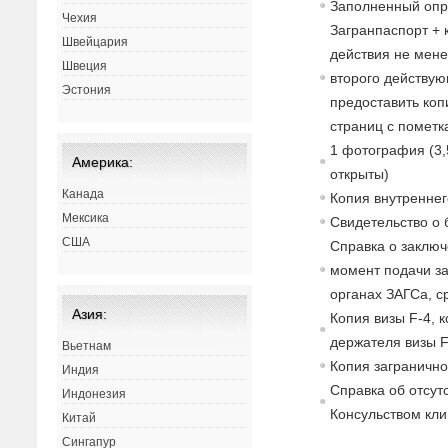
Заполненный опр
Чехия
Загранпаспорт + 
Швейцария
действия не мене
Швеция
второго действу
Эстония
предоставить коп
страниц с пометк
1 фотография (3,
Америка:
открыты)
Канада
Копия внутреннег
Мексика
Свидетельство о 
США
Справка о заключ
момент подачи за
органах ЗАГСа, с
Азия:
Копия визы F-4, к
держателя визы F
Вьетнам
Копия загранично
Индия
Справка об отсут
Индонезия
Консульством кли
Китай
Сингапур