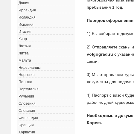
Дания
пребывания 1 год.
Ирландия
Исландия
Порядок оформления
Испания
Италия
1) Вы собираете докуме
Кипр
Латвия
2) Отправляете сканы 
Литва
volgograd.ru
с указани
Мальта
связи.
Нидерланды
3) Мы отправляем курь
Норвегия
документы для подачи в
Польша
Португалия
4) Паспорт с визой буд
Румыния
рабочих дней курьерск
Словения
Словакия
Необходимые докуме
Финляндия
Корею:
Франция
Хорватия