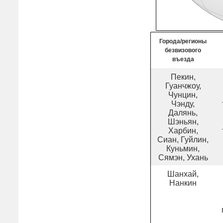
Города/регионы
безвизового
въезда
Пекин,
Гуанчжоу,
Чунцин,
Чэнду,
Далянь,
Шэньян,
Харбин,
Сиан, Гуйлин,
Куньмин,
Сямэн, Ухань
Шанхай,
Нанкин