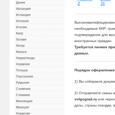
Дания
Z
J1
Ирландия
Исландия
Испания
Высококвалифицирован
Италия
необходимые КНР; гра
Кипр
подтверждение для вы
Латвия
иностранных граждан.
Литва
Требуется личное пр
Мальта
данных.
Нидерланды
Норвегия
Порядок оформления
Польша
Португалия
1) Вы собираете докуме
Румыния
Словения
2) Отправляете сканы 
Словакия
volgograd.ru
или через
Финляндия
даты, страны поездки, 
Франция
Хорватия