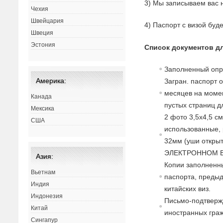
3) Мы записываем вас 
Чехия
Швейцария
4) Паспорт с визой буд
Швеция
Эстония
Список документов д
Заполненный опр
Америка:
Загран. паспорт 
месяцев на момен
Канада
пустых страниц д
Мексика
2 фото 3,5х4,5 с
США
использованные, 
32мм (уши открыт
ЭЛЕКТРОННОМ В
Азия:
Копии заполненны
Вьетнам
паспорта, преды
Индия
китайских виз.
Индонезия
Письмо-подтверж
Китай
иностранных гра
Сингапур