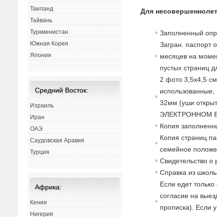
Таиланд
Для несовершеннолет
Тайвань
Туркменистан
Заполненный опр
Южная Корея
Загран. паспорт 
Япония
месяцев на момен
пустых страниц д
2 фото 3,5х4,5 с
Средний Восток:
использованные, 
32мм (уши открыт
Израиль
ЭЛЕКТРОННОМ В
Иран
Копия заполненны
ОАЭ
Копия страниц па
Саудовская Аравия
семейное положе
Турция
Свидетельство о 
Справка из школы
Если едет только
Африка:
согласие на выезд
Кения
прописка). Если 
Нигерия