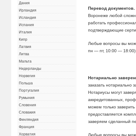
Дания
Перевод документов
Ирландия
Воронеже любой сложно
Исландия
работать профессиона
Испания
подтверждающие серти
Италия
Кипр
Любые вопросы вы может
Латвия
пн — пт, 10:00 — 18:00).
Литва
Мальта
Нидерланды
Норвегия
Нотариально заверен
Польша
заказать нотариально 
Португалия
Нотариусы могут завер
Румыния
аккредитованных, проф
Словения
можем только заверить
Словакия
предоставляется комп
Финляндия
заверяем сделанный п
Франция
Хорватия
Любые вопросы вы может